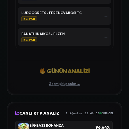
LUDOGORETS - FERENCVAROSI TC
--
KG VAR
PANATHINAIKOS - PLZEN
--
KG VAR
GÜNÜN ANALİZİ
Geçmiş Kuponlar →
CANLI RTP ANALİZ
GÜNCEL
7 Ağustos 23:46:56
BIG BASS BONANZA
96.64%