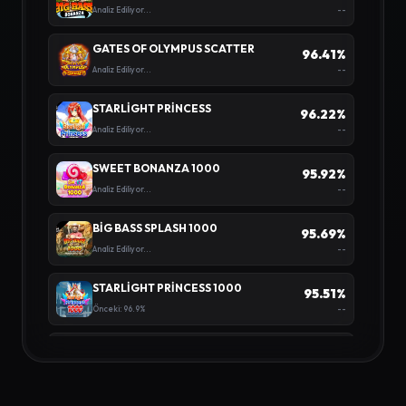
--
Analiz Ediliyor...
GATES OF OLYMPUS SCATTER
96.41%
--
Analiz Ediliyor...
STARLIGHT PRINCESS
96.22%
--
Analiz Ediliyor...
SWEET BONANZA 1000
95.92%
--
Analiz Ediliyor...
BIG BASS SPLASH 1000
95.69%
--
Analiz Ediliyor...
STARLIGHT PRINCESS 1000
95.51%
--
Önceki: 96.9%
GATES OF OLYMPUS
95.41%
--
Analiz Ediliyor...