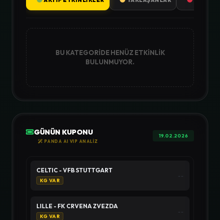
AKTIF ETKINLIKLER
YAKLAŞANLAR
SONUÇL
BU KATEGORIDE HENÜZ ETKINLIK
BULUNMUYOR.
GÜNÜN KUPONU
19.02.2026
PANDA AI VIP ANALİZ
CELTIC - VFB STUTTGART
--
KG VAR
LILLE - FK CRVENA ZVEZDA
--
KG VAR